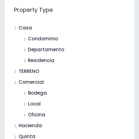
Property Type
Casa
Condominio
Santa María del Pueblito, Zapopan, Región Centro, Jalisco, 45018, México
Departamento
Residencia
TERRENO
Comercial
Bodega
Local
Oficina
Hacienda
Quinta