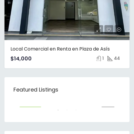
Local Comercial en Renta en Plaza de Asís
$14,000
1
44
$83,842
$18
Featured Listings
Torre Celtis Andares, Real del Acueducto, Santa Isabel, Zapopan, Región Centro, Jalisco, 45116, México
NTA
DESTACADO
RENTA
DE