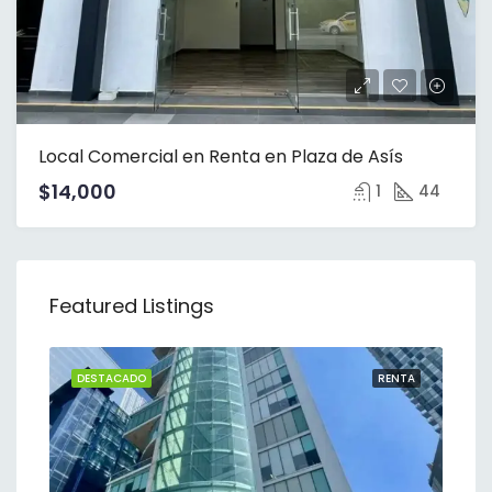
Local Comercial en Renta en Plaza de Asís
$14,000
1
44
Featured Listings
NTA
DESTACADO
RENTA
DE