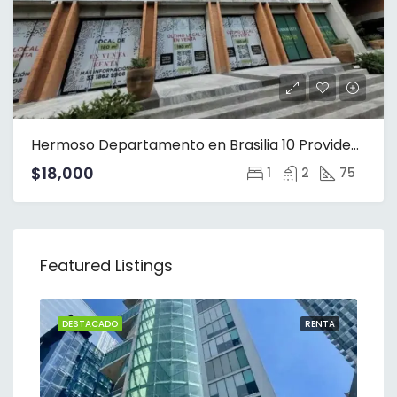
Hermoso Departamento en Brasilia 10 Providencia
$18,000
1
2
75
Featured Listings
NTA
DESTACADO
RENTA
DE