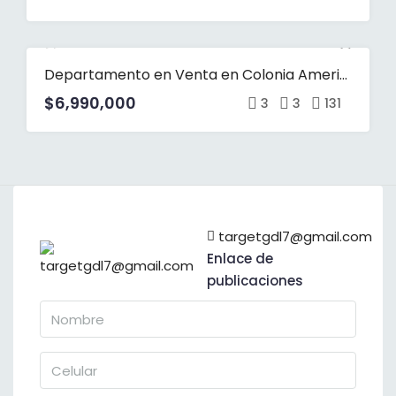
Departamento en Venta en Colonia Americana
VENTA
$6,990,000
3
3
131
targetgdl7@gmail.com
Enlace de
publicaciones