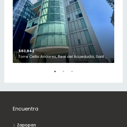
$83,842
$18
Santa María del Pueblito, Zapopan, Región Centro, Jalisco, 45018, México
Torre Celtis Andares, Real del Acueducto, Santa Isabel, Zapopan, Región Centro, Jalisco, 45116, México
Encuentra
Zapopan